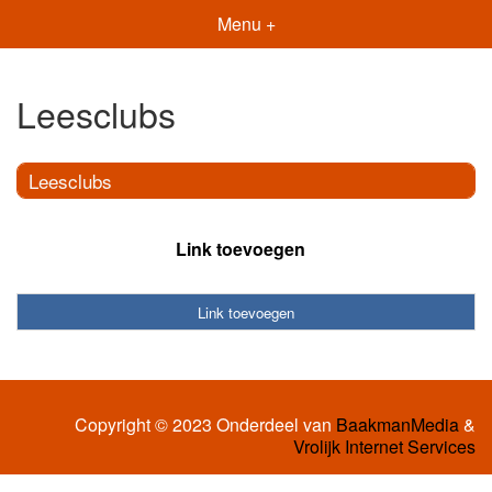
Menu +
Leesclubs
Leesclubs
Link toevoegen
Link toevoegen
Copyright © 2023 Onderdeel van
BaakmanMedia
&
Vrolijk Internet Services