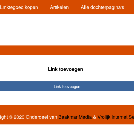
Linktegoed kopen
Artikelen
Alle dochterpagina's
Link toevoegen
Link toevoegen
ight © 2023 Onderdeel van
BaakmanMedia
&
Vrolijk Internet S