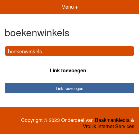
Menu +
boekenwinkels
boekenwinkels
Link toevoegen
Link toevoegen
Copyright © 2023 Onderdeel van
BaakmanMedia
&
Vrolijk Internet Services