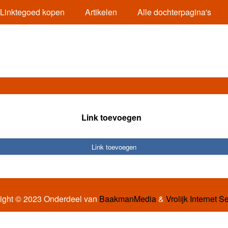
Linktegoed kopen
Artikelen
Alle dochterpagina's
Link toevoegen
Link toevoegen
ight © 2023 Onderdeel van
BaakmanMedia
&
Vrolijk Internet S